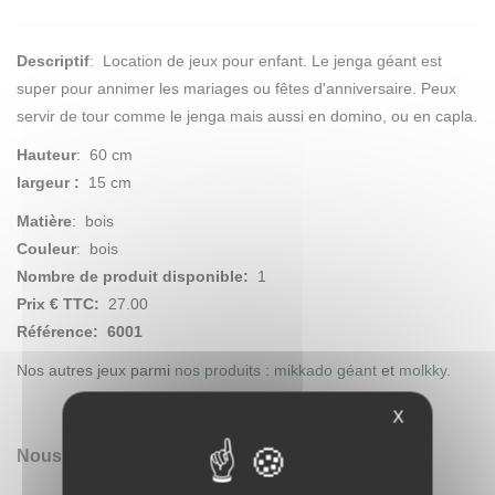
Descriptif
:
Location de jeux pour enfant. Le jenga géant est
super pour annimer les mariages ou fêtes d'anniversaire. Peux
servir de tour comme le jenga mais aussi en domino, ou en capla.
Hauteur
: 60 cm
largeur :
15 cm
Matière
: bois
Couleur
: bois
Nombre de produit disponible:
1
Prix € TTC:
27.00
Référence: 6001
Nos autres jeux parmi
nos produits
:
mikkado géant
et
molkky
.
X
Nous vous conseillons également…