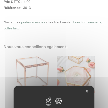
Prix € TTC:
4.00
Référence
: 3013
Nos autres
portes alliances
chez Flo Events :
bouchon lumineux
,
coffre laiton
...
Nous vous conseillons également…
X
Boite en verre cuivré porte
Boîte hexagonale : porte
alliances
alliances