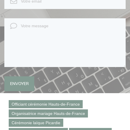
ENVOYER
Officiant cérémonie Hauts-de-France
Organisatrice mariage Hauts-de-France
Cérémonie laïque Picardie